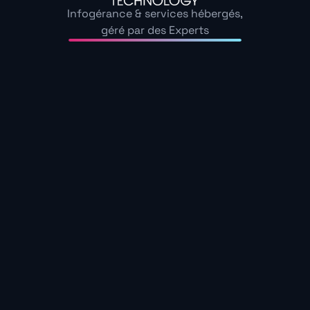
Infogérance & services hébergés,
géré par des Experts
Maintenance informatique préventive
Mettez en place un
contrat de
maintenance
préventive
aujourd’hui
La meilleure façon de gérer les pannes
informatiques est de les prévenir. Notre contrat de
maintenance préventive vous offre une approche
proactive pour maintenir votre infrastructure