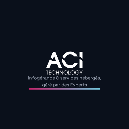
Infogérance & services hébergés,
géré par des Experts
Réuel Mizrah
Directeur Général la Maison du Convertible
Leur professionnalisme et leur maîtrise technique
ont transformé en profondeur notre infrastructure
et soutiennent chaque étape de notre croissance.
Lire plus