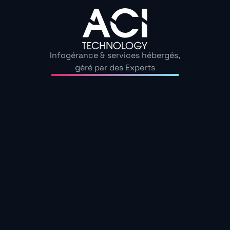
Sécurité et
Une approche
conformité au cœur
centrée sur la
de notre approche
simplicité
Dans un contexte où
Nous comprenons
Infogérance & services hébergés,
la cybersécurité
que la gestion IT ne
géré par des Experts
devient une
doit pas être une
préoccupation
source de
majeure pour les
complexité
TPE, ACI Technology
supplémentaire
place la protection
pour votre
de vos données au
entreprise. C’est
centre de ses
pourquoi nous avons
préoccupations.
développé des outils
et des processus
Notre statut de
visant à simplifier au
membre de la
maximum vos
Fédération
interactions avec
Française de
nos services.