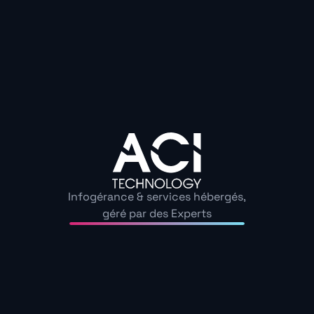
pointer du doigt les problèmes ; nous vous offrons
des solutions concrètes et un accompagnement
personnalisé pour renforcer durablement votre
sécurité informatique.
Infogérance & services hébergés,
géré par des Experts
Expertise reconnue et certifiée
ACI Technology se distingue par son expertise
multidimensionnelle.