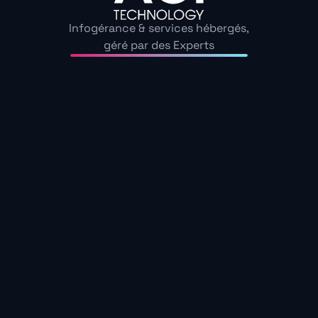
Infogérance & services hébergés,
géré par des Experts
ACI Technology,
spécialiste en
assistance
informatique dans les
Hauts-de-Seine
4,9/5 sur 120 avis
Intervention d’infogérance dans vos locaux en