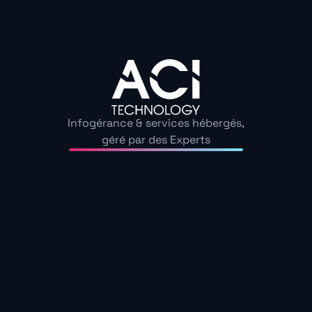
Contactez-nous
pour une
analyse personnalis
besoins Cloud.
Les
solutions Cloud
permettent aux entreprises 
gagner en flexibilité tout en sécurisant leurs donn
Technology
, certifié
Microsoft Azure
et
Google
Infogérance & services hébergés,
Workspace
, vous aide à migrer vos infrastructure
géré par des Experts
Cloud tout en réduisant vos coûts liés au matériel.
solutions garantissent une
évolutivité
qui accomp
croissance de votre entreprise tout en maintenan
une
sécurité maximale
, avec un hébergement d
des
data centers certifiés ISO 27001
et conform
au
RGPD
.
Sauvegarde des données : votre assurance contre l
interruptions
Vos données sont-elles suffisamment pro