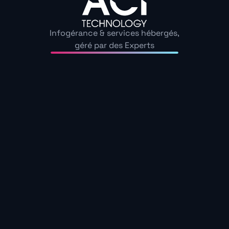
dès à présent pour connaître les forces et
faiblesses de votre réseau informatique.
Infogérance & services hébergés,
Prenez rendez-vous
géré par des Experts
Un partenaire expert et engagé
Confiez votre
infogérance serveur à
ACI Technology
Choisir
ACI Technology
pour votre infogérance
serveur, c’est opter pour un partenaire de
confiance engagé dans votre réussite. Notre