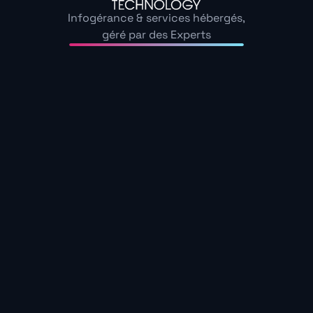
Infogérance & services hébergés,
géré par des Experts
ACI Technology, expert
en maintenance
informatique en Seine-
Saint-Denis
4,9/5 sur 120 avis
Intervention d’infogérance dans vos locaux, en
Seine-Saint-Denis, en 30 minutes, avec une équipe
d’experts dédiée et disponible 24h/24 et 7j/7.