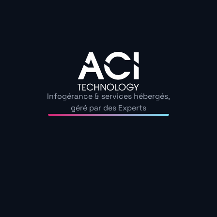
ACI Technology, expert
en maintenance
informatique à
Aubervilliers
4,9/5 sur 120 avis
Infogérance & services hébergés,
géré par des Experts
Intervention d’infogérance dans vos locaux, à
Aubervilliers, en 30 minutes, avec une équipe
d’experts dédiée et disponible 24h/24 et 7j/7.
+33 1 84 16 09 73
contact@acitechnology.fr
Du lundi au vendredi de 9h à 18h
Astreinte 24h/24, 365 jours par an