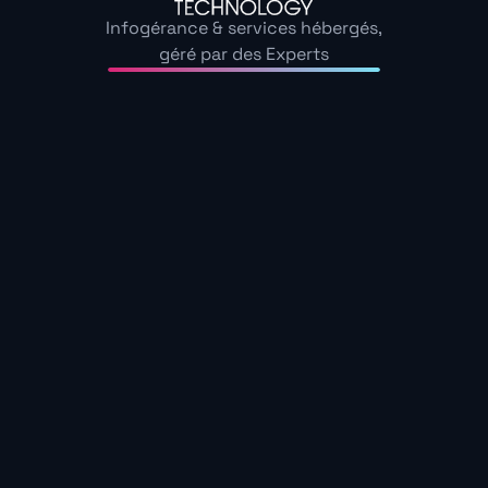
interventions sur site sont garanties sous 4 heures
pour les incidents critiques, grâce à notre réactivité
Infogérance & services hébergés,
prouvée.
géré par des Experts
+200 clients nous font confiance