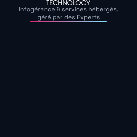
à notre appel d’offre. De plus leur positionnemen
Infogérance & services hébergés,
géré par des Experts
Objectifs et choix de la solution
Une réponse adapt
positionnement co
ACI Technology a rapidement été force de propo
paramétrage de notre parc :
Paramétrage des laptops
Audit, installation et paramétrage d’un EP, E
d’un SD-WAN avec IDS/IPS en espace de co