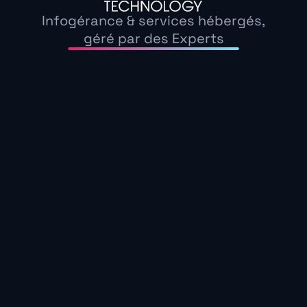
Les clauses défin
Infogérance & services hébergés,
attendu, et peuve
géré par des Experts
matière de prote
résiliation du con
Maintenance corrective
Ce modèle de contrat s’active en cas de dysfonct
service selon les conditions prévues dans un SL
contrat encadre les délais d’intervention, les c
canaux de communication dédiés.
Les services offerts par le prestataire informati
résolution, le remplacement des composants déf
logicielle.