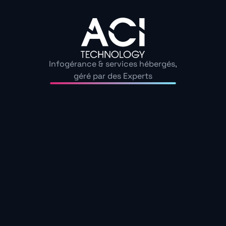
Cette série de bugs renforce l’idée que
les mises à jo
fragiles
, notamment lorsqu’elles impliquent des ch
la gestion des logiciels tiers. La diversité des configura
complique l’universalité des correctifs, au risque de t
amélioration attendue en source de panne.
Infogérance & services hébergés,
géré par des Experts
Si les correctifs de sécurité sont essentiels, ils ne devr
compromettre l’usage quotidien d’un PC. De nombreux 
Microsoft à renforcer ses phases de test, notamment 
comme le gaming, les périphériques sans fil ou le multi
Découvrez nos guide
Échangeons sur les enjeux de cybersécurité au sein de