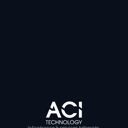
Pour une PME, l’avantage d’une stratégie prévue en amo
usages critiques sont identifiés, les connexions sont te
sont connues et le relais peut être activé plus vite. La
supprimée, mais ses conséquences sont mieux conten
La réponse d’ACI Techn
accès Internet pensé p
maintenir l’activité
Anticiper ce type d’incident ne consiste pas seulement
ou à souscrire un forfait plus cher. Il faut construire 
avec les usages réels de l’entreprise, son niveau de
ses contraintes opérationnelles.
Infogérance & services hébergés,