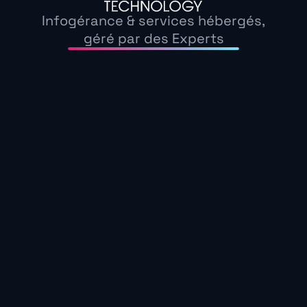
— Julien, responsable IT, PME industrielle
Infogérance & services hébergés,
géré par des Experts
C’est une réalité pour de nombreuses structures 
traitement sont longs, les tickets s’empilent, et
l’urgence
.
Résultat ? Des collaborateurs qui perdent pati
multiplient. Et une IT perçue comme un boulet pl
Un chiffre révélateur :
dans 1 PME sur 3
, les tic
heures en moyenne. Un délai qui coûte cher en pr