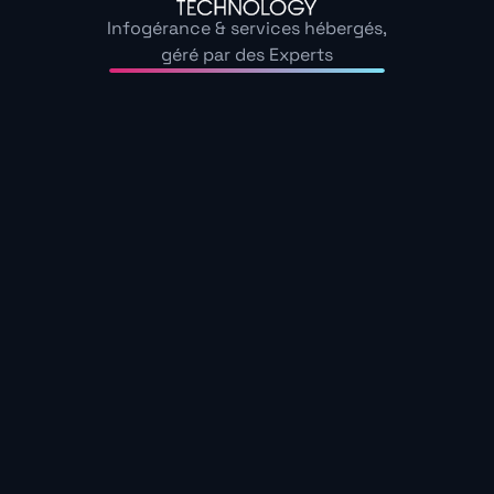
Infogérance & services hébergés,
Perte de confiance,
géré par des Experts
Impact client
mécontentement
Image de marque
Fragilisée
Reprise complète
Longue, chaotique
Pour aller plus loin, découvrez comment mettre en pl
d’Activité (PCA)
pour renforcer durablement votre inf
Une infrastructure résilie
seulement performante