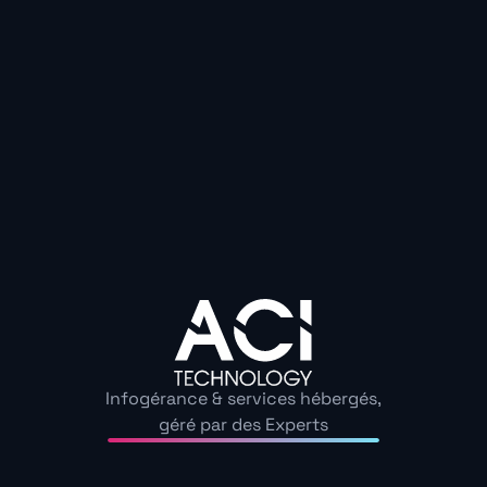
la sécurité à chaque nive
Une stratégie efficace implique de formaliser les proc
accès, revues périodiques, gestion des incidents, valida
numériques, supervision du réseau, exigences pour les
Cette approche ne se limite pas à la technique : elle e
organisationnels, juridiques et réglementaires, nota
ou les bonnes pratiques inspirées des normes ISO 2700
Assurer la continuité d’ac
capacité de reprise
Infogérance & services hébergés,
géré par des Experts
Au-delà de la prévention, une entreprise doit être en
fonctionner après un incident. C’est le rôle du plan de