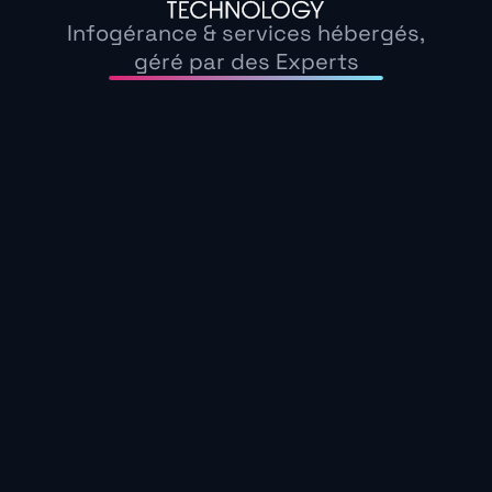
actuellement sur le dark web.
Et vous ? Savez-v
Infogérance & services hébergés,
géré par des Experts
La vraie force du carding, c’est la patience. De
s’écouler sans alerter personne.
Même votre ban
sommes passent inaperçues.
Chiffre clé (2025)
2,3 M de données bancaires en vente
Comment détecter 
protéger son argen
soit trop tard ?