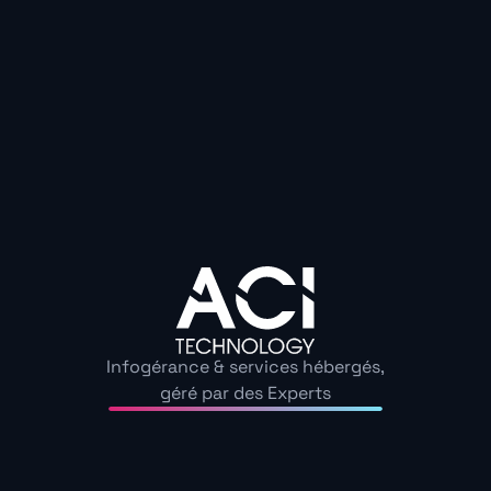
Et concrètement, que coûte une panne de 24h ? Pour
personnes, cela peut représenter
plusieurs milliers 
PRA efficace représente
un investissement prévisib
besoins réels. Et surtout, il peut être activé en quelques
Une
reprise informatique opérationnelle
repose sur des
responsabilités attribuées et des procédures régulièr
Vous souhaitez savoir si votre PME est prête à fair
cyberattaque ou une panne serveur ?
Parlons-en. N
construire un PRA simple, fiable, et adapté à vos ress
matière de continuité informatique, l’anticipation fait t
Infogérance & services hébergés,
géré par des Experts