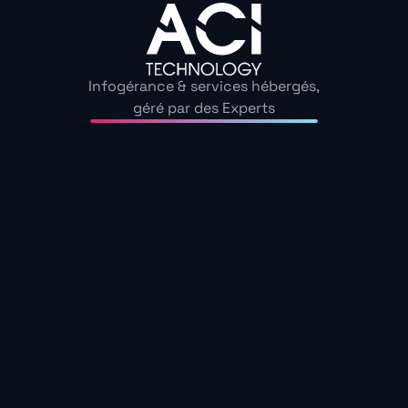
Infogérance & services hébergés,
géré par des Experts
7. Une instabilité du s
des accès fichiers ralen
Un système de stockage (HDD ou SSD) qui montre des 
comme des délais anormaux pour l’ouverture des fichie