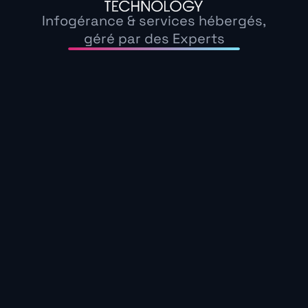
Infogérance & services hébergés,
Les bénéfices concrets p
géré par des Experts
Microsoft 365 offre des fonctionnalités avancé
entreprises modernes :
Augmentation de la productivité
grâce à u
Teams et SharePoint.
Réduction des interruptions de workflow
g
des données.
Sécurité renforcée
avec des outils tels qu
Exemple chiffré
: Une
PME de 100 collaborate
passant de Gmail à Microsoft 365, tout en amé
équipes
.