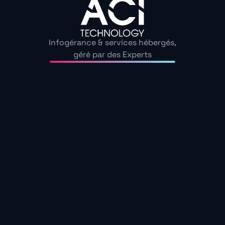
Prenez rendez-vous
Pourquoi choisir ACI Technology
Infogérance & services hébergés,
géré par des Experts
Pourquoi ACI
Technology est le
choix n°1 pour votre
migration Exchange
vers Microsoft 365
Certifications
Support client
reconnues
premium
Microsoft Azure
Assistance 24/7