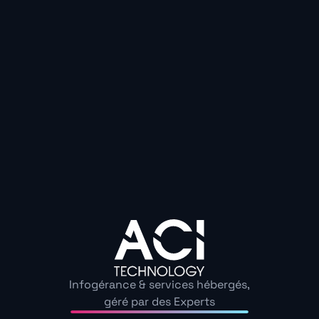
Avant de vendre, donner ou jeter un appareil, il ne suffi
« supprimer » ou « réinitialiser ». Utilisez des logiciels
BleachBit ou DBAN, ou, si vous êtes prêt à dire adieu à l’
méthode radicale (destruction physique).
Récupérez v
effacez tout à l’aide d’un outil sécurisé.
Vous pensez que vos anciens fichiers sont sans intérêt
savent
:
le moindre détail peut leur suffire pour vou
Chaque vieux PC ou clé USB dormant chez vous pe
d’or pour quelqu’un d’autre. Mieux vaut agir avant 
tard…
Infogérance & services hébergés,
Découvrez nos guide
géré par des Experts
Échangeons sur les enjeux de cybersécurité au sein de