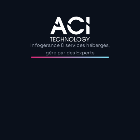
plus importants sont :
le processeur (le moteur de l’ordinateur), la mémoire vi
vos logiciels), et la taille du disque dur (qui vous perme
bureautiques ou multimédia).
Infogérance & services hébergés,
géré par des Experts
Vous voilà équipé pour deux ans en moyenne, l’évolutio
technologie rend les ordinateurs rapidement obsolètes
raisonnable, vous pourrez garder le vôtre un peu plu
Alors,
Mac ou PC
?
Découvrez nos guide
Échangeons sur les enjeux de cybersécurité au sein de