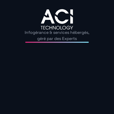
vous déjà interrogé sur l’efficacité de vos défenses f
L’absence d’alertes renforce leur invisibilité, facilitant
cybercriminels. Ces tactiques démontrent la nécessi
proactive pour sécuriser vos réseaux.
Infogérance & services hébergés,
géré par des Experts
Les services persistants 
désinstallation
Certains logiciels continuent de fonctionner après le
laissant des processus actifs dans le système. Ces ser
pour redémarrer automatiquement, exposent les rés
durables. Cette persistance souligne l’importance d’u
éliminer ces risques.