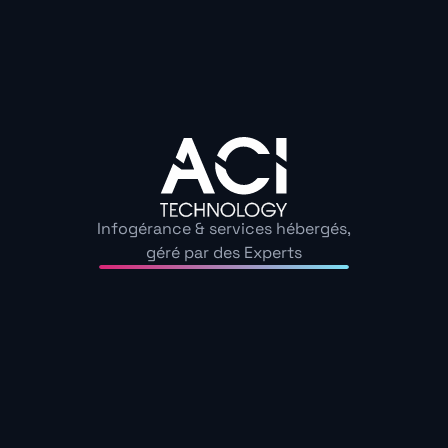
et ses données à l’abri, face à des escrocs de plus en p
Découvrez nos guide
Échangeons sur les enjeux de cybersécurité au sein de
Autres
Infogérance & services hébergés,
Voir tous
géré par des Experts
articles