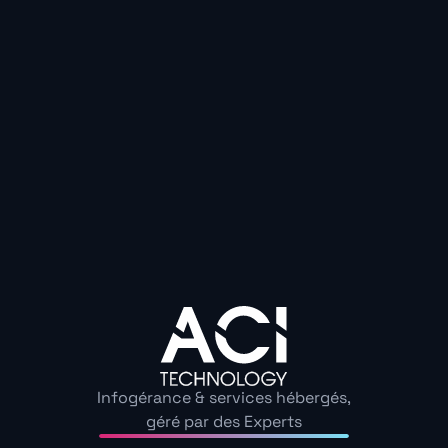
protégé : notre verdict
Vous l’aurez compris :
un VPN ne remplace pas un ant
outils forment un duo redoutable pour rester à l’
Les VPN hybrides marquent des points avec leurs pro
mais un antivirus reste indispensable pour scanner vos 
menaces dormantes et
nettoyer votre système en p
Cet été,
privilégiez l’association des deux : un VPN 
navigation, un antivirus pour verrouiller l’accès à
solutions hybrides représentent une vraie évolution pour
ne jetez pas tout de suite votre antivirus, même si vot
activée ». La cybersécurité ne tolère pas l’à-peu-près.
Infogérance & services hébergés,
Découvrez nos guide
géré par des Experts
Échangeons sur les enjeux de cybersécurité au sein de