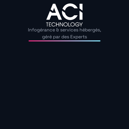
Du lundi au vendredi de 9h à 18h
Astreinte 24h/24, 365 jours par an
Zones d’interventions autour de Noisy Le Sec :
Infogérance & services hébergés,
Bobigny, Romainville, Montreuil, Bondy, Pantin, Les
géré par des Experts
Lilas, Rosny-sous-Bois, Drancy, et Bagnolet.
+200 clients nous font confiance