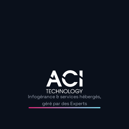
ACI Technology
:
expertise locale,
réactivité et support
personnalisé dans les
Yvelines
Grâce à un ingénieur dédié et un point de contact
Infogérance & services hébergés,
unique, chaque client bénéficie d’un support
géré par des Experts
personnalisé, tandis que notre hotline répond en
moins de 120 secondes et traite les tickets help
desk en 15 minutes.