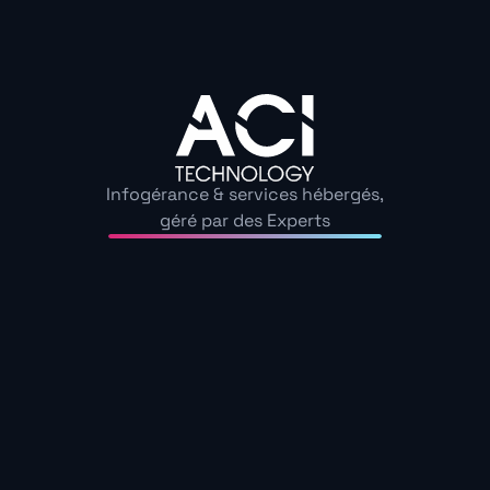
housing premium pour répondre aux exigences des
entreprises les plus critiques.
Un hébergement souverain et sécurisé
Nos datacenters, situés en France, sont
certifiés Tier III+ et conformes aux normes les
plus strictes (ISO 27001, HDS, PCI-DSS). Vos
Infogérance & services hébergés,
serveurs sont hébergés dans des racks dédiés
géré par des Experts
et sécurisés, avec un contrôle d’accès
biométrique et une surveillance vidéo
intelligente.
Une connectivité très haut débit
En raccordant directement votre rack à notre
cœur de réseau, vous profitez d’une bande
passante garantie jusqu’à 100 Gbit/s, d’une
connexion redondée et d’une latence ultra-
faible (<1ms). De quoi booster les
performances de vos applications.