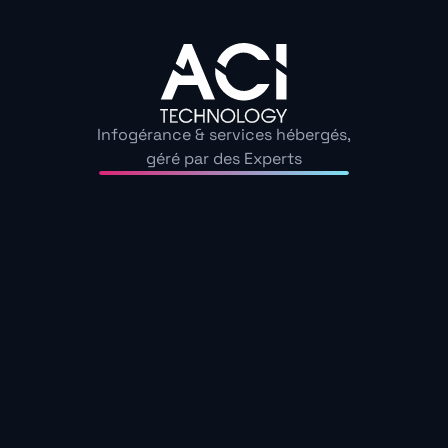
L’audit de votre parc informatique de cybersécurité
et d’infrastructure système réseau donne lieu à un
ensemble de recommandations, qui vous aideront à
mettre à niveau votre informatique et sa sécurité.
Obtenir mon audit gratuit
Infogérance & services hébergés,
géré par des Experts