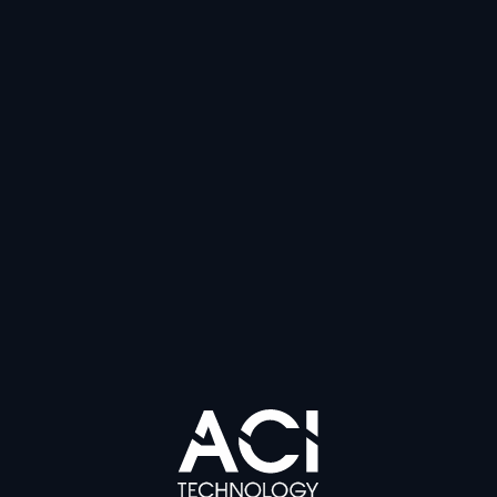
Une Alliance
Stratégique pour la
Cybersécurité et la
Transformation Digitale
La
Caisse de Retraite Complémentaire des Clercs
et Employés des Huissiers de Justice (CARCO)
a
choisi
ACI Technology
comme partenaire
privilégié pour la gestion de son infrastructure
informatique. Cette collaboration vise à renforcer
la cybersécurité, optimiser les performances et
faciliter la transformation digitale de CARCO.