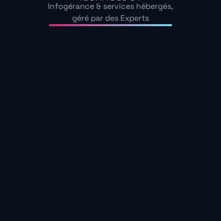
Infogérance & services hébergés,
géré par des Experts
Les Avantages de cette
Collaboration
Transformation Digitale Accélérée
: ACI
Technology facilite l’adoption de technologies
innovantes, aidant CARCO à rester compétitive
dans un environnement numérique en