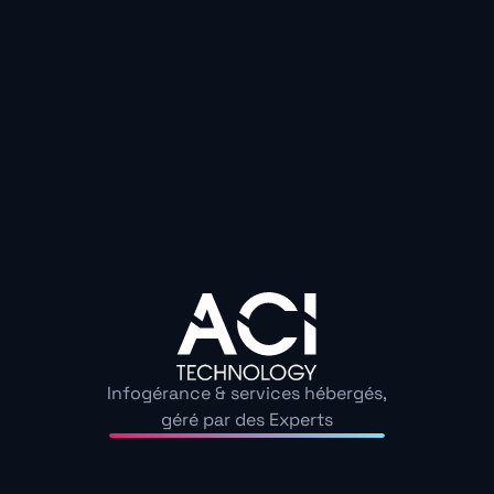
3. Gardez vos appareils à 
Une simple mise à jour du système ou d’une applicatio
une faille critique. La prévention passe aussi par l’éval
configuration de vos appareils.
4. Sensibilisez les membr
foyer ou de votre équipe
Dans un cadre professionnel, former les employés à la
Infogérance & services hébergés,
informatiques est une mesure essentielle. En entrepris
géré par des Experts
traitement des données doit mettre en place un plan 
rigoureux.