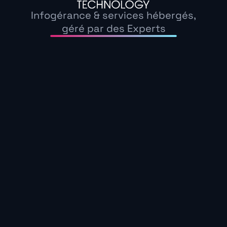
tests réguliers.
Infogérance & services hébergés,
C’est un pilier de la continuité d’activité et de 
lequel il travaille en complémentarité.
géré par des Experts