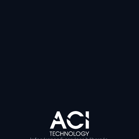
En clair, il ne suffit plus d’un bon antivirus, il faut une v
protection.
Ce qu’il faut retenir (et
pour demain
Ce piratage norvégien fait figure de “coup de semonce
pourrait viser un site
plus sensible, causer de gros dé
vies en danger.
Un mot de passe faible, c’est ouvrir 
catastrophes !
Il est temps de revoir toutes les sécur
ne fait que commencer… Et les hackers, eux, n’attende
prochaine vanne.
Gardez l’œil ouvert, la cybersécurité, c’est l’affaire de 