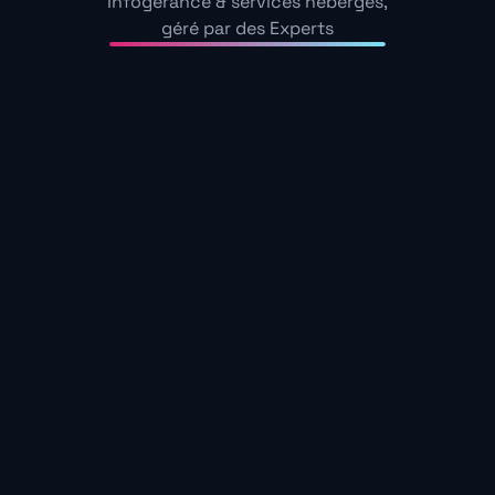
Infogérance & services hébergés,
géré par des Experts
Découvrez nos guide
Échangeons sur les enjeux de cybersécurité au sein de
Autres
Voir tous
articles