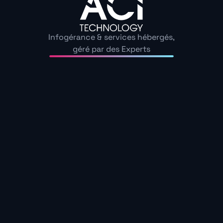
l’ensemble de l’écosystème. Car ce qui a servi à pirat
aujourd’hui peut servir à en attaquer dix demain.
Infogérance & services hébergés,
géré par des Experts
Derrière cette réalité, il y a une urgence à revoir nos 