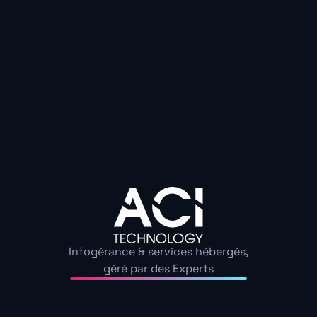
en puissance des cyberattaques, la sécurité numér
quotidien de tous
. Les entreprises renforcent leurs d
le plus fragile reste souvent l’utilisateur : celui qui ouv
laisse traîner une info sur un site douteux.
Pour garder la main, quelques gestes s’imposent : cha
activer l’authentification à deux facteurs, ignorer le
personnelles non sollicitées et, surtout, rester à l’écou
Le temps où les pirates ne s’attaquaient qu’aux banques
les données de santé sont la nouvelle cible, et il devient
préoccuper… avant qu’un simple mail ne vienne tout 
Découvrez nos guide
Échangeons sur les enjeux de cybersécurité au sein de
Infogérance & services hébergés,
géré par des Experts