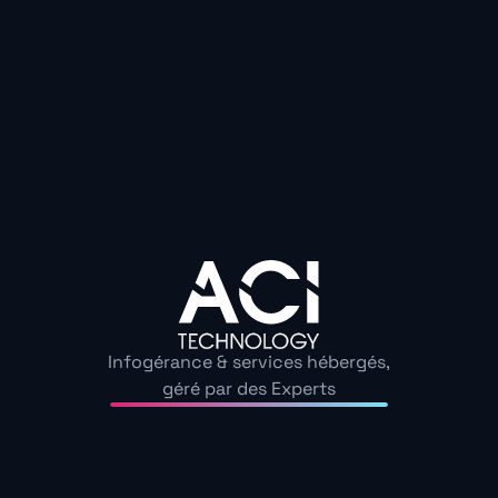
mail/téléphone
Après la fuite de votre IBAN, un simple appel à vot
souvent à empêcher toute arnaque.
Surveillez vos 
validation douteuse et restez alerte face aux sollicitati
Le geste secret, c’est la vigilance active et la c
votre banque.
Ce réflexe peut tout changer pour la s
Découvrez nos guide
Échangeons sur les enjeux de cybersécurité au sein de
Infogérance & services hébergés,
géré par des Experts
Autres
Voir tous