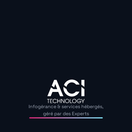
Microsoft 365, c’est une autre approche. Vous installez
sur vos appareils (word, excel, microsoft teams, et tous
collaboration), ce qui prend un peu plus de temps au 
en fonctionnalités. Le gros plus ? Vous pouvez bosse
internet, et tout se synchronise dès que vous retrouve
commerciaux qui passent leur vie sur la route adorent
simplicité, alors que ceux qui bossent beaucoup sur E
préfèrent souvent la puissance des apps Microsoft.
4. La sécurité, à ne pas n
Infogérance & services hébergés,
En terme de
Cybersécurité
, les deux plateformes sont 
géré par des Experts
de se faire des nœuds au cerveau là-dessus.