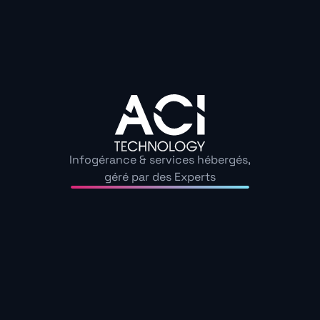
Les raisons de déployer une solution de Mobile Devi
Découvrez nos guide
Échangeons sur les enjeux de cybersécurité au sein de
Infogérance & services hébergés,
Autres
géré par des Experts
Voir tous
articles