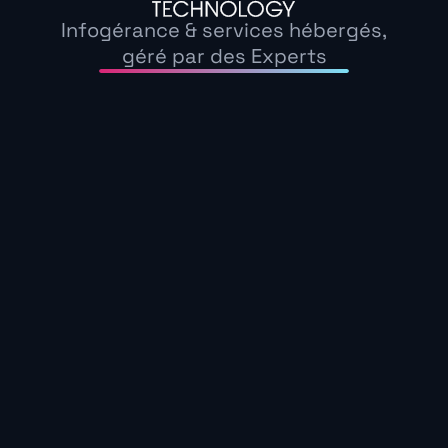
sophistiquées,
ciblant des éléments spécifique
Infogérance & services hébergés,
routeurs pour s’infiltrer discrètement.
géré par des Experts
Ils exploitent également les faiblesses au sein
l’entreprise pour accéder à leurs systèmes. Ma
sont jugées suffisamment protégées.
Les défis de sécur
Cloud Computing 
La sensibilisation aux risques cyber est plus qu
comprendre que le numérique n’est pas seulem
Le
Cloud computing
a révolutionné la manière