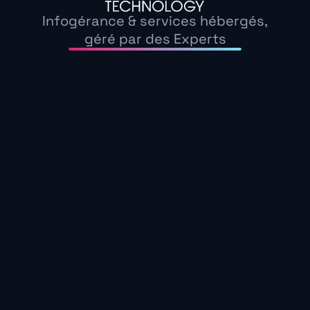
Infogérance & services hébergés,
géré par des Experts
Au Japon, Cyril L. a découvert une culture où la 
art. Ces valeurs sont également au cœur de no
Technology, où chaque client est considéré c
Satisfaction Clien