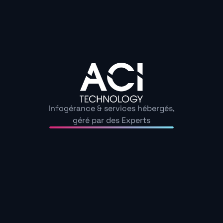
stratégique
Valider la conformité aux normes et
réglementations
Identifier les opportunités d’optimisation
majeures
La supervision continue
Infogérance & services hébergés,
géré par des Experts
La supervision continue, quant à elle, offre une
surveillance en temps réel de votre réseau. Elle
permet de :
Détecter et réagir rapidement aux anomalies
Suivre l’évolution des performances dans le
temps
Anticiper les problèmes avant qu’ils